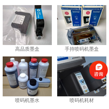
高品质墨盒
手持喷码机墨盒
喷码机墨水
喷码机耗材